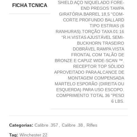
SHIELD AÇO NIQUELADO FORE-
FICHA TCNICA
END PREGOS TAMPA
GIRATÓRIA.BARREL 18,5 “COM-
CORTE PROFUNDO BALLARD
TIPO ESTRIAS (6
RANHURAS).TORÇÃO TAXA 01:16
“R.H.VISTAS AJUSTÁVEL SEMI-
BUCKHORN TRASEIRO
DOBRÁVEL RAMPA VISTA
FRONTAL COM TALÃO DE
BRONZE E CAPUZ WIDE-SCAN ™.
RECEPTOR TOP SÓLIDO
APROVEITADO PARA ALCANCE DE
MONTAGEM COMPENSADA
MARTELO ESPORÃO (DIREITA OU
ESQUERDA) PARA USO ESCOPO.
COMPRIMENTO TOTAL 36 “PESO
6 LBS.
Categorias:
Calibre .357
,
Calibre .38
,
Rifles
Tag:
Winchester 22