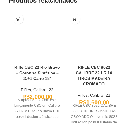
Produtos relacionados
Rifle CBC 22 Rio Bravo
RIFLE CBC 8022
– Coronha Sintética –
CALIBRE 22 LR 10
15+1 Cano 18”
TIROS MADEIRA
CROMADO
Rifles
,
Calibre .22
Rifles
,
Calibre .22
R$
2,000.00
Surpreenda-se com este
R$
1,600.00
lançamento CBC em Calibre
RIFLE CBC 8022 CALIBRE
R
.22LR, o Rifle Rio Bravo CBC
22 LR 10 TIROS MADEIRA
possui design clássico que
CROMADO O novo rifle 8022
O
remete a nostalgia do velho-
Bolt Action possui sistema de
Bo
oeste em calibre com preço
repetição