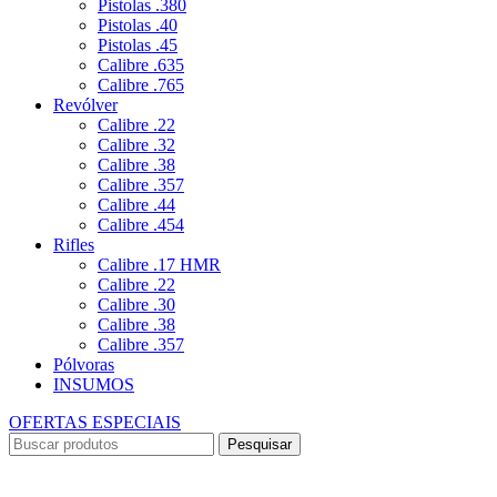
Pistolas .380
Pistolas .40
Pistolas .45
Calibre .635
Calibre .765
Revólver
Calibre .22
Calibre .32
Calibre .38
Calibre .357
Calibre .44
Calibre .454
Rifles
Calibre .17 HMR
Calibre .22
Calibre .30
Calibre .38
Calibre .357
Pólvoras
INSUMOS
OFERTAS ESPECIAIS
Pesquisar