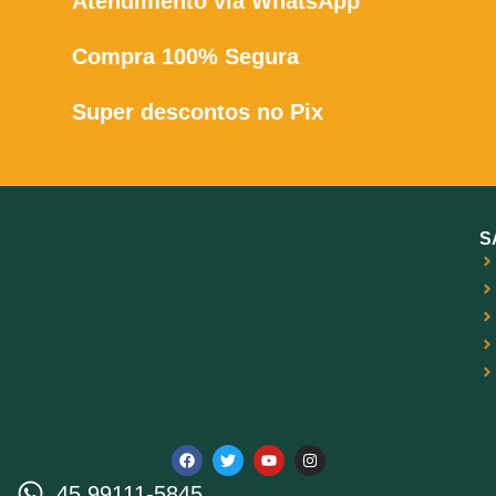
Atendimento via WhatsApp
Compra 100% Segura
Super descontos no Pix
S
45 99111-5845