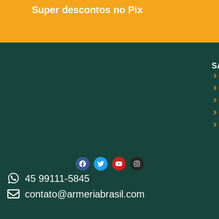
Super descontos no Pix
S
45 99111-5845
contato@armeriabrasil.com