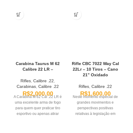
Carabina Taurus M 62
Rifle CBC 7022 Way Cal
Calibre 22 LR –
22Lr – 10 Tiros – Cano
21” Oxidado
Rifles
,
Calibre .22
,
Carabinas
,
Calibre .22
Rifles
,
Calibre .22
R$
2,000.00
R$
1,600.00
A Carabina M 62 Cal .22 LR é
Neste momento especial de
uma excelente arma de fogo
grandes movimentos e
C
para quem quer praticar tiro
perspectivas positivas
esportivo ou apenas atirar
relativas à legislação em
casualmente.Esta arma de
nosso segmento de mercado,
v
fogo fácil de usar e
é com grande satisfação que
econômica é perfeita para
lhes apresentamos o novo