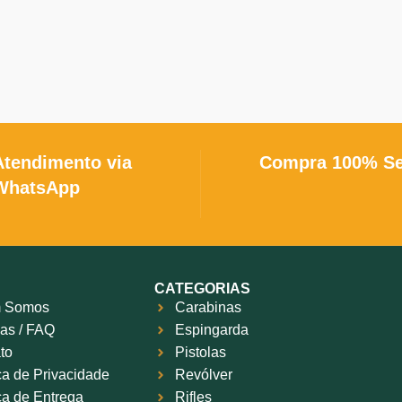
Atendimento via
Compra 100% S
WhatsApp
CATEGORIAS
 Somos
Carabinas
as / FAQ
Espingarda
to
Pistolas
ica de Privacidade
Revólver
ica de Entrega
Rifles