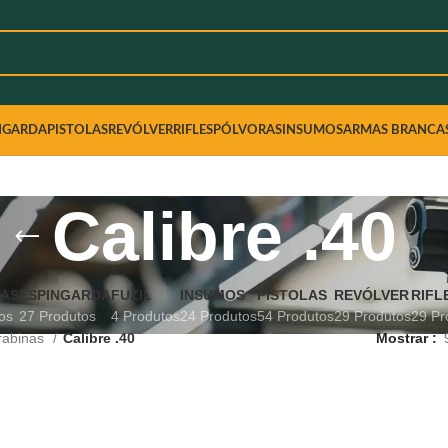
NGARDA
PISTOLAS
REVÓLVER
RIFLES
PÓLVORAS
INSUMOS
ARMAS BRANCA
Calibre .40
NAS
ESPINGARDA
FUZIL
INSUMOS
PISTOLAS
REVÓLVER
RIFL
os
27 Produtos
4 Produtos
24 Produtos
54 Produtos
29 Produtos
29 Pr
rabinas
Calibre .40
Mostrar