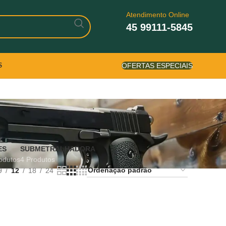
Atendimento Online
45 99111-5845
OFERTAS ESPECIAIS
S
ES
SUBMETRALHADORA
odutos
4 Produtos
9
12
18
24