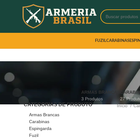
FUZIL
CARABINAS
ESPI
ARMAS BRANCAS
CARABI
3 Produtos
27 Produt
CATEGORIAS DE PRODUTO
Início
Ca
Armas Brancas
Carabinas
Espingarda
Fuzil