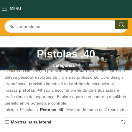
MENU
Pistolas .40
Categorias
Confira nossa seleção premium de
pistolas .40
, ideais para sua
defesa pessoal, esportes de tiro e uso profissional. Com design
ergonômico, precisão imbatível e durabilidade excepcional,
nossas
pistolas .40
são a escolha preferida de entusiastas e
profissionais da segurança. Explore agora e encontre o equilíbrio
perfeito entre potência e controle!
Início
Pistolas
Pistolas .40
Mostrando todos os 7 resultados
Mostrar barra lateral