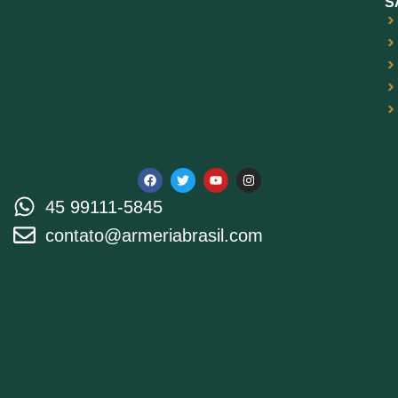
S
45 99111-5845
contato@armeriabrasil.com