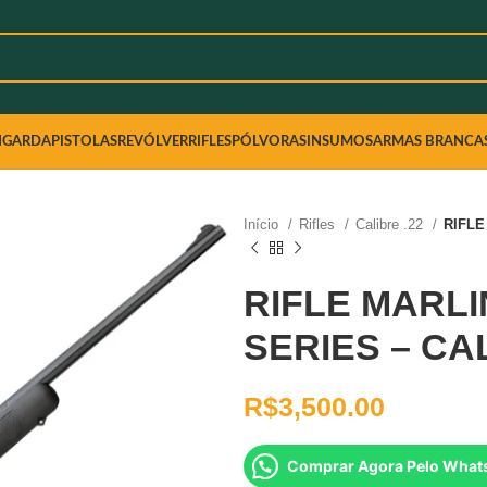
NGARDA
PISTOLAS
REVÓLVER
RIFLES
PÓLVORAS
INSUMOS
ARMAS BRANCA
Início
Rifles
Calibre .22
RIFLE
RIFLE MARLI
SERIES – CA
R$
3,500.00
Comprar Agora Pelo What