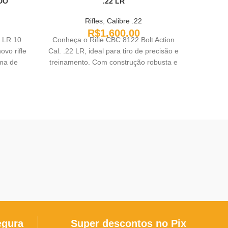
DO
.22 LR
Rifles
,
Calibre .22
Rifles
,
R$
1,600.00
 LR 10
Conheça o Rifle CBC 8122 Bolt Action
Aprese
o rifle
Cal. .22 LR, ideal para tiro de precisão e
Calibre
ema de
treinamento. Com construção robusta e
quem
fácil manuseio, este rifle oferece
clássi
excelente desempenho e confiabilidade.
lendári
Descubra como ele pode aprimorar sua
(lever
experiência no tiro esportivo!
tradic
garanti
autêntic
calibre
precisã
peque
excelent
egura
Super descontos no Pix