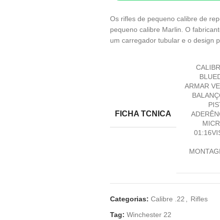
Os rifles de pequeno calibre de re
pequeno calibre Marlin. O fabrican
um carregador tubular e o design 
CALIBR
BLUE
ARMAR VE
BALANÇ
PI
FICHA TCNICA
ADERÊNC
MICR
01:16V
MONTAGE
Categorias:
Calibre .22
,
Rifles
Tag:
Winchester 22