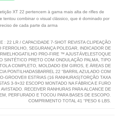
petição XT 22 pertencem à gama mais alta de rifles de
te tentou combinar o visual clássico, que é dominado por
preciso de cada parte da arma
E : 22 LR / CAPACIDADE 7-SHOT REVISTA CLIPEAÇÃO
D FERROLHO, SEGURANÇA POLEGAR, INDICADOR DE
RMELHOGATILHO PRO-FIRE ™ AJUSTÁVELESTOQUE
O SINTÉTICO PRETO COM ONDULAÇÃO PALMA, TIPO
STOLA COMPLETO, MOLDADO EM GIROS, E ÁREAS DE
IA PONTILHADASBARREL 22 “BARRIL AZULADO COM
O-GROOVE® ESTRIAS (16 RANHURAS)TORÇÃO TAXA
ISTAS 3-9×32 ESCOPO MONTADO NA FÁBRICA E FURO
AVISTADO. RECEIVER RANHURAS PARA ALCANCE DE
M, PERFURADO E TOCOU PARA BASES DE ESCOPO.
COMPRIMENTO TOTAL 41 “PESO 6 LBS.