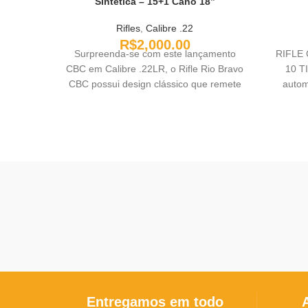
Sintética – 15+1 Cano 18”
Rifles
,
Calibre .22
R$
2,000.00
Surpreenda-se com este lançamento
RIFLE 
CBC em Calibre .22LR, o Rifle Rio Bravo
10 T
CBC possui design clássico que remete
autom
a nostalgia do velho-oeste em calibre
com preço de munição acessível para
muita diversão, grande quantidade de
tiros, e numa plataforma clássica!!
Entregamos em todo