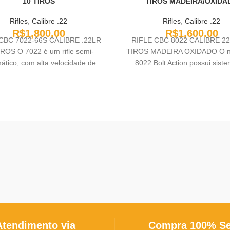
10 TIROS
TIROS MADEIRA/OXIDA
Rifles
,
Calibre .22
Rifles
,
Calibre .22
R$
1,800.00
R$
1,600.00
CBC 7022-66S CALIBRE .22LR
RIFLE CBC 8022 CALIBRE 22
IROS O 7022 é um rifle semi-
TIROS MADEIRA OXIDADO O nov
ático, com alta velocidade de
8022 Bolt Action possui sist
disparo, que pode
repetição
Atendimento via
Compra 100% S