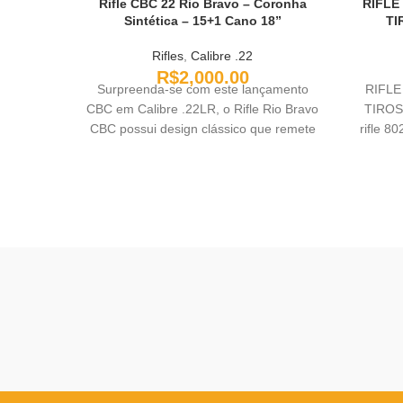
Rifle CBC 22 Rio Bravo – Coronha
RIFLE
Sintética – 15+1 Cano 18”
TI
Rifles
,
Calibre .22
R$
2,000.00
Surpreenda-se com este lançamento
RIFLE
CBC em Calibre .22LR, o Rifle Rio Bravo
TIROS
CBC possui design clássico que remete
rifle 8
a nostalgia do velho-oeste em calibre
com preço de munição acessível para
muita diversão, grande quantidade de
tiros, e numa plataforma clássica!!