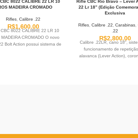
 CBC 8022 CALIBRE 22 LR 10
Rifle CBC Rio Bravo – Lever 
ROS MADEIRA CROMADO
22 Lr 18” (Edição Comemora
Exclusiva
Rifles
,
Calibre .22
Rifles
,
Calibre .22
,
Carabinas
,
R$
1,600.00
 CBC 8022 CALIBRE 22 LR 10
.22
 MADEIRA CROMADO O novo
R$
2,800.00
Calibre .22LR, cano 18", sist
022 Bolt Action possui sistema de
funcionamento de repetição
repetição
alavanca (Lever Action), cor
madeira, capacidade de 15+1 d
receptáculo em alumínio, tril
fixação de acessórios ópticos 
'rabo de andorinha' e sistema d
lateral. Aparelho de pontaria d
óptica e alça de mira com re
micrométrica vertical e horiz
massa de mira e túnel de pr
removíveis. Trava de seguranç
tipo botão. Acabamento do 
oxidado negro. Carregador Tu
Peso: 2,54 kg