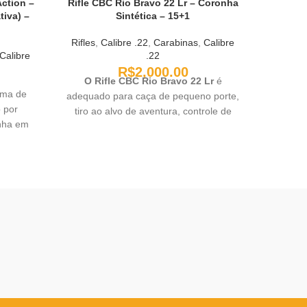
Action –
Rifle CBC Rio Bravo 22 Lr – Coronha
RI
tiva) –
Sintética – 15+1
Rifles
,
Calibre .22
,
Carabinas
,
Calibre
Calibre
.22
O Ma
R$
2,000.00
O Rifle CBC Rio Bravo 22 Lr
é
carabina
ema de
adequado para caça de pequeno porte,
pela
 por
tiro ao alvo de aventura, controle de
introdu
onha em
pragas ao redor da fazenda e pode ser
em vá
isparos,
usado para treinamento de jovens.
diferen
ho para
dividi
do tipo
Remingt
e ejeção
e fibra
gulagem
ontal,
oteção
a manual
cano:
bular.