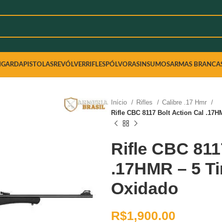
NGARDA
PISTOLAS
REVÓLVER
RIFLES
PÓLVORAS
INSUMOS
ARMAS BRANCA
Início
Rifles
Calibre .17 Hmr
Rifle CBC 8117 Bolt Action Cal .17
Rifle CBC 811
.17HMR – 5 Ti
Oxidado
R$
1,900.00