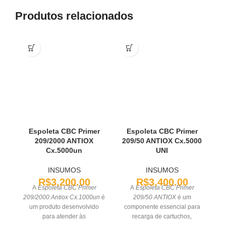
Produtos relacionados
Espoleta CBC Primer
Espoleta CBC Primer
E
209/2000 ANTIOX
209/50 ANTIOX Cx.5000
Cx.5000un
UNI
INSUMOS
INSUMOS
R$
3,200.00
R$
3,400.00
A
Espoleta CBC Primer
A
Espoleta CBC Primer
Es
209/2000 Antiox Cx.1000un
é
209/50 ANTIOX
é um
um produto desenvolvido
componente essencial para
para atender às
recarga de cartuchos,
S