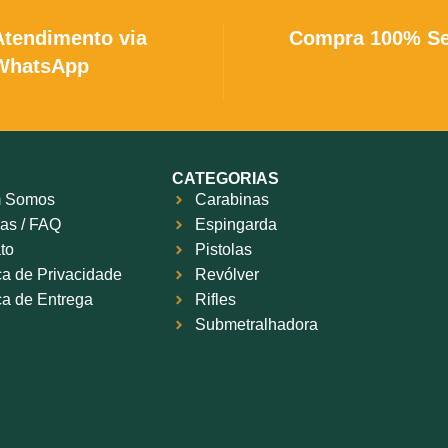
o consistente, tornando-se uma
ente escolha para quem busca
Atendimento via
Compra 100% S
idade e alto desempenho na
WhatsApp
recarga de cartuchos.
CATEGORIAS
 Somos
Carabinas
as / FAQ
Espingarda
to
Pistolas
ica de Privacidade
Revólver
ica de Entrega
Rifles
Submetralhadora