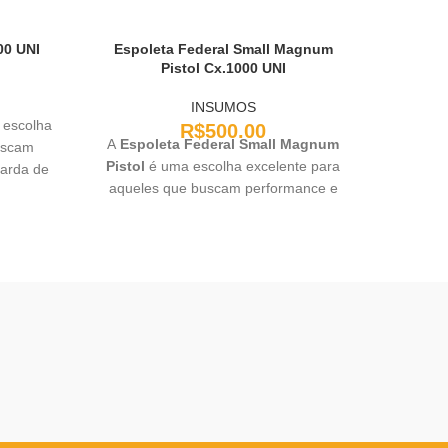
00 UNI
Espoleta Federal Small Magnum
PÓL
Pistol Cx.1000 UNI
INSUMOS
escolha
PÓLV
R$
500.00
A
Espoleta Federal Small Magnum
uscam
pólvora
Pistol
é uma escolha excelente para
garda de
quali
aqueles que buscam performance e
penho
confiabilidade em munições magnum de
ores e
pistola. Ideal para atiradores que
ecisão e
precisam de ignição consistente e
aro.
potente, proporcionando uma
experiência de tiro precisa e confiável.