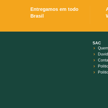
munições. Sua qualidade e tecnologia
dispar
de ponta asseguram uma ignição
excel
Entregamos em todo
eficiente, essencial para garantir um
qual
Brasil
disparo preciso e seguro.
SAC
Quem
Duvid
Conta
Polit
Polit