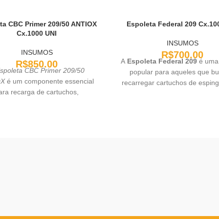
ta CBC Primer 209/50 ANTIOX
Espoleta Federal 209 Cx.10
Cx.1000 UNI
INSUMOS
INSUMOS
R$
700.00
A
Espoleta Federal 209
é uma 
R$
850.00
spoleta CBC Primer 209/50
popular para aqueles que b
OX
é um componente essencial
recarregar cartuchos de espin
ara recarga de cartuchos,
alta qualidade e com desem
lvido com tecnologia avançada
consistente. Ideal para caçad
roporcionar alta performance e
atiradores que dependem da pr
rança. Com 50 unidades por
confiabilidade em cada disp
balagem, essa espoleta é
lmente projetada para resistir à
o, graças à sua camada antiox,
e aumenta a durabilidade e a
bilidade do produto. Ideal para
es de arma de fogo que exigem
 precisa e eficiente, a espoleta
mer 209/50 ANTIOX garante um