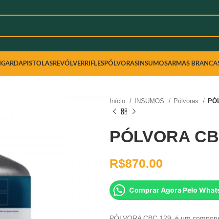
NGARDA
PISTOLAS
REVÓLVER
RIFLES
PÓLVORAS
INSUMOS
ARMAS BRANCA
Início
INSUMOS
Pólvoras
PÓ
PÓLVORA CBC
R$
870.00
Comprar Agora Pelo What
PÓLVORA CBC 129 é um componente