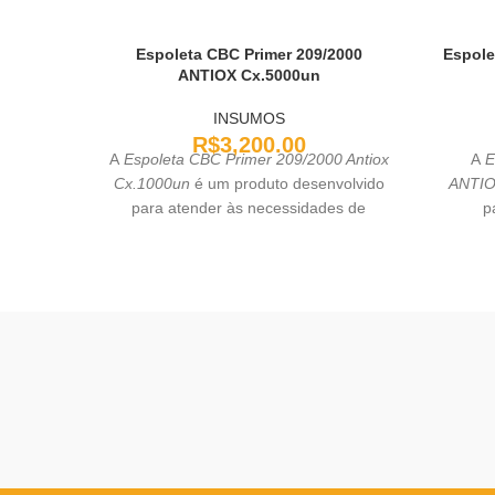
Espoleta CBC Primer 209/2000
Espole
ANTIOX Cx.5000un
INSUMOS
R$
3,200.00
A
Espoleta CBC Primer 209/2000 Antiox
A
E
Cx.1000un
é um produto desenvolvido
ANTI
para atender às necessidades de
p
recarga de cartuchos e munições de
desenvo
alta performance. Este modelo de
para p
espoleta é amplamente utilizado em
segu
recarga de armas de fogo, oferecendo
em
confiabilidade e segurança. Fabricada
especia
com um sistema antiox, ela é projetada
oxidaçã
para resistir à oxidação, garantindo uma
o qu
vida útil mais longa e desempenho
confia
consistente. A embalagem contém 1000
muniçõ
unidades, ideal para quem precisa de
ignição
grandes quantidades para recarga de
CBC Pri