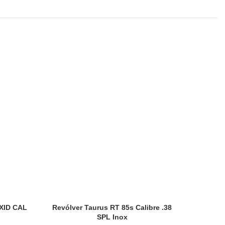
-10%
XID CAL
Revólver Taurus RT 85s Calibre .38
Revólv
SPL Inox