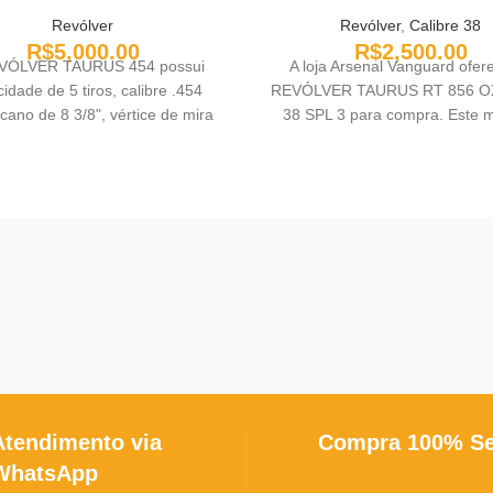
Revólver
Revólver
,
Calibre 38
R$
5,000.00
R$
2,500.00
VÓLVER TAURUS 454 possui
A loja Arsenal Vanguard ofer
idade de 5 tiros, calibre .454
REVÓLVER TAURUS RT 856 O
 cano de 8 3/8", vértice de mira
38 SPL 3 para compra. Este 
ável e compensador de recuo
conhecido como TAURUS RT 
ado ao cano e duplo sistema de
uma opção confiável e podero
tracamento do tambor.
os entusiastas de armas de 
Aproveite a oportunidade de a
essa arma de qualidade no Pa
Atendimento via
Compra 100% S
WhatsApp