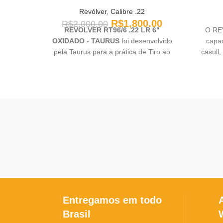
Revólver
,
Calibre .22
R$
1,800.00
R$
2,000.00
REVOLVER RT96/6 .22 LR 6"
O RE
OXIDADO - TAURUS
foi desenvolvido
capac
pela Taurus para a prática de Tiro ao
casull,
Alvo com empunhadura de borracha
ajust
que traz maior conforto ao atirador, este
integr
modelo conta ainda com gatilho e mola
real reguláveis, vértice de mira
totalmente regulável, garantindo
precisão e confiabilidade no disparo.
Entregamos em todo
Brasil