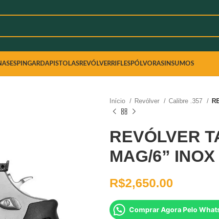
NAS
ESPINGARDA
PISTOLAS
REVÓLVER
RIFLES
PÓLVORAS
INSUMOS
Início
Revólver
Calibre .357
R
REVÓLVER TA
MAG/6” INOX
R$
2,650.00
Comprar Agora Pelo What