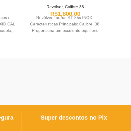
Revólver
,
Calibre 38
R$
1,800.00
R$
eces o
Revólver Taurus RT 85s INOX
Revólve
XID CAL
Características Principais: Calibre .38:
Tiros O
modelo,
Proporciona um excelente equilíbrio
arma
856, é
entre potência e controle, tornando-o
capacida
sa para
ideal
renomad
fogo.
ofe
dquirir
segura
raguai.
armas d
es
egura
Super descontos no Pix