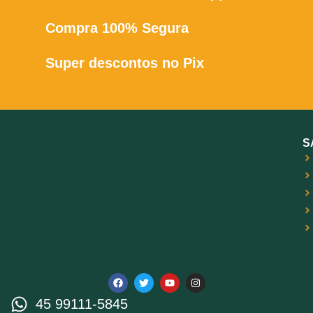
independente. Todas as três
Compra 100% Segura
opções de segurança são
desativadas sequencialmente
à medida que o gatilho é
Super descontos no Pix
acionado e reativadas
automaticamente quando o
gatilho é liberado.
S
45 99111-5845