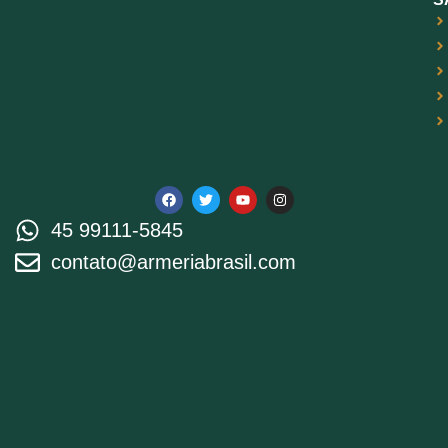
Gen5 de alta tração, engate
de magazine rapidamente
reversível, alavanca de
parada deslizante
ambidestro, o GLOCK
Modular Backstrap System
(MBS) para ajuste individual
do operador, o
universalmente aclamado
GLOCK Safe Action ® System
e rastreadores laranja de alta
visibilidade.
45 99111-5845
contato@armeriabrasil.com