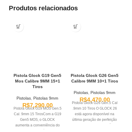
Produtos relacionados
Pistola Glock G19 Gen5
Pistola Glock G26 Gen5
Mos Calibre 9MM 15+1
Calibre 9MM 10+1 Tiros
C
Tiros
Pistolas
,
Pistolas 9mm
Pistolas
,
Pistolas 9mm
R$
4,470.00
Pistola Glock G26 Gen.5 Cal
R$
7,290.00
Pistola Glock G19 MOS Gen.5
.9mm 10 Tiros O GLOCK 26
P
Cal. 9mm 15 TirosCom a G19
está agora disponível na
C
Gen5 MOS, o GLOCK
última geração de perfeição
Er
aumenta a conveniência do
do GLOCK. Uma opção
t
modelo Gen5 já quase
popular para transporte