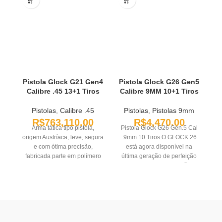
Pistola Glock G21 Gen4
Pistola Glock G26 Gen5
Calibre .45 13+1 Tiros
Calibre 9MM 10+1 Tiros
C
Pistolas
,
Calibre .45
Pistolas
,
Pistolas 9mm
R$
763,110.00
R$
4,470.00
Arma tática tipo pistola,
Pistola Glock G26 Gen.5 Cal
origem Austríaca, leve, segura
.9mm 10 Tiros O GLOCK 26
P
e com ótima precisão,
está agora disponível na
C
fabricada parte em polímero
última geração de perfeição
Er
(frame), parte em aço carbono
do GLOCK. Uma opção
t
com acabamento teniferizado
popular para transporte
(cano ferrolho e outras peças
oculto, o GLOCK 26 Gen5
pequenas). O acabamento
agora apresenta o GLOCK
teniferizado apresenta-se
Marksman Barrel (GMB),
mais resistente à corrosão do
proporcionando maior