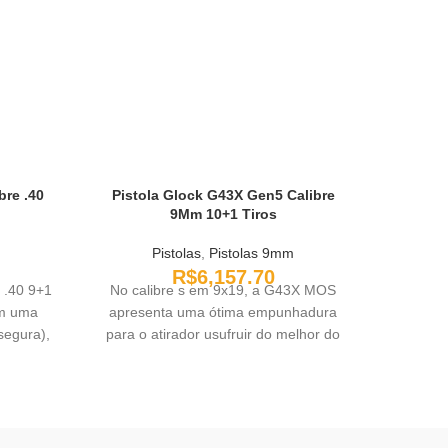
bre .40
Pistola Glock G43X Gen5 Calibre
PIST
9Mm 10+1 Tiros
TRAVA 
Pistolas
,
Pistolas 9mm
R$
6,157.70
 .40 9+1
No calibre s em 9x19, a G43X MOS
Pisto
zam uma
apresenta uma ótima empunhadura
Cal.9m
segura),
para o atirador usufruir do melhor do
M17 d
porte velado! A GLOCK G43X já
rigoroso
acessórios de montagem. O parceiro
do ar
tático perfeito no conceito de design
selec
GLOCK Slimline para ocultação
ino
confortável.
incompa