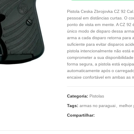
Pistola Ceska Zbrojovka CZ 92 Cal
pessoal em distâncias curtas. O co
ponto de vista em mente. A CZ 92 
único modo de disparo dessa arma
arma a cada disparo retorna para a
suficiente para evitar disparos acid
pistola intencionalmente não está
comprometer a sua disponibilidade
forma segura, a pistola está equip
automaticamente após o carregador
encaixe confortável em ambas as 
Categoria:
Pistolas
Tags:
armas no paraguai
,
melhor 
Compartilhar: