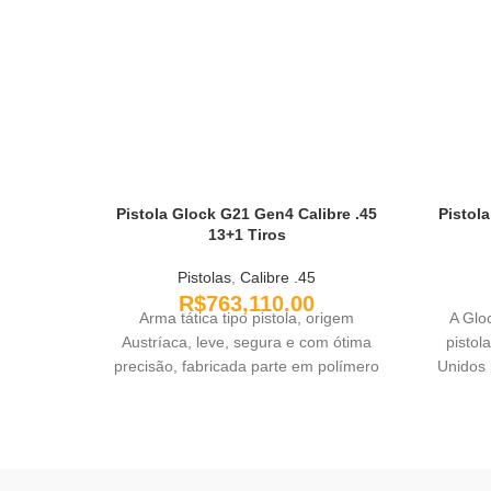
Pistola Glock G21 Gen4 Calibre .45
Pistola
13+1 Tiros
Pistolas
,
Calibre .45
R$
763,110.00
Arma tática tipo pistola, origem
A Glo
Austríaca, leve, segura e com ótima
pistol
precisão, fabricada parte em polímero
Unidos p
(frame), parte em aço carbono com
acabamento teniferizado (cano ferrolho
e outras peças pequenas). O
acabamento teniferizado apresenta-se
mais resistente à corrosão do que o aço