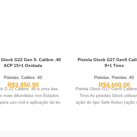
 Glock G22 Gen 5- Calibre .40
Pistola Glock G27 Gen5 Cali
ACP 15+1 Oxidada
9+1 Tiros
Pistolas
,
Calibre .40
Pistolas
,
Pistolas .40
R$
3,850.90
R$
4,600.00
ck G 22 Calibre .40 é uma das
Pistola Glock G27 Gen5 Calibre
as mais difundidas nos Estados
Tiros As pistolas Glock utili
ara uso civil e aplicação da lei.
ação do tipo Safe Action (ação 