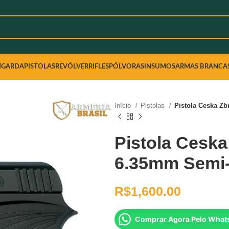
NGARDA
PISTOLAS
REVÓLVER
RIFLES
PÓLVORAS
INSUMOS
ARMAS BRANCA
Início
Pistolas
Pistola Ceska Zb
Pistola Ceska
6.35mm Semi
R$
1,600.00
Comprar Agora Pelo What