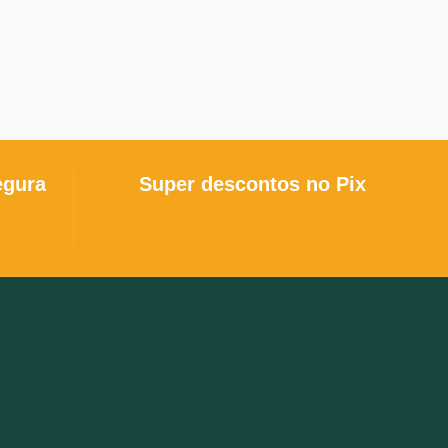
segue 
Fo
egura
Super descontos no Pix