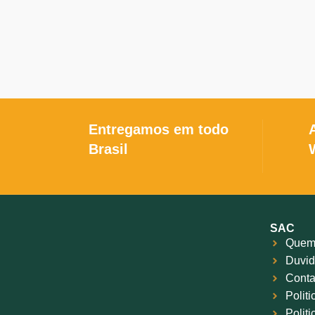
inox. As pistolas Glock utilizam uma
ação do tipo Safe Action (ação segura),
esse sistema SAFE ACTION® é um
sistema de segurança totalmente
automático que consiste em três
garantias mecânicas passivas de
operação independente. Todas as três
opções de segurança são desativadas
Entregamos em todo
sequencialmente à medida que o gatilho
Brasil
é acionado e reativadas
automaticamente quando o gatilho é
liberado.
SAC
Quem
Duvid
Conta
Polit
Polit