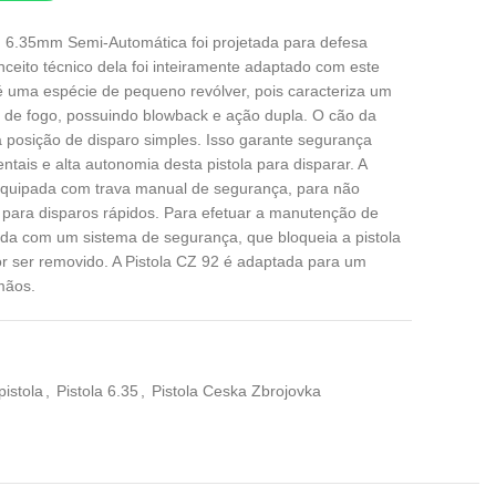
. 6.35mm Semi-Automática foi projetada para defesa
nceito técnico dela foi inteiramente adaptado com este
é uma espécie de pequeno revólver, pois caracteriza um
 de fogo, possuindo blowback e ação dupla. O cão da
 posição de disparo simples. Isso garante segurança
entais e alta autonomia desta pistola para disparar. A
 equipada com trava manual de segurança, para não
 para disparos rápidos. Para efetuar a manutenção de
ada com um sistema de segurança, que bloqueia a pistola
 ser removido. A Pistola CZ 92 é adaptada para um
mãos.
pistola
,
Pistola 6.35
,
Pistola Ceska Zbrojovka