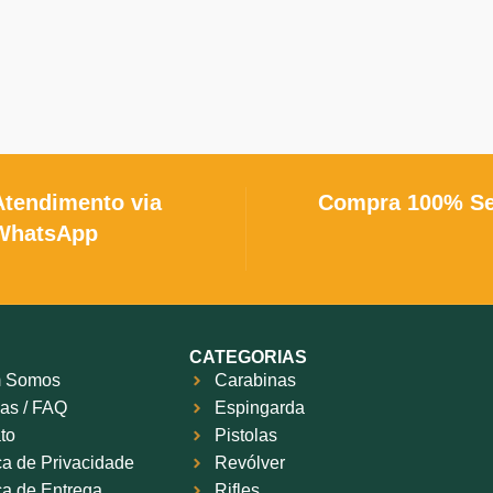
Atendimento via
Compra 100% S
WhatsApp
CATEGORIAS
 Somos
Carabinas
as / FAQ
Espingarda
to
Pistolas
ica de Privacidade
Revólver
ica de Entrega
Rifles