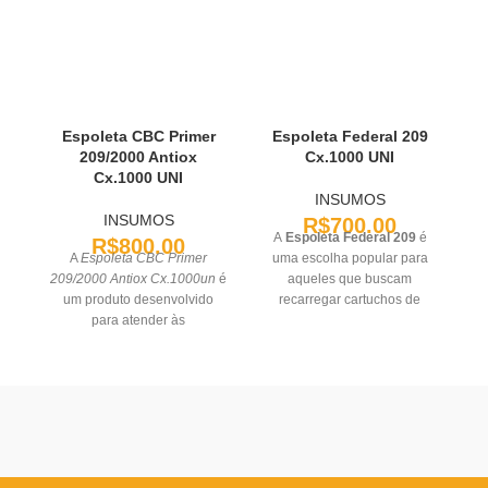
Espoleta CBC Primer
Espoleta Federal 209
209/2000 Antiox
Cx.1000 UNI
Cx.1000 UNI
INSUMOS
P
INSUMOS
R$
700.00
A
Espoleta Federal 209
é
R$
800.00
A
Espoleta CBC Primer
uma escolha popular para
209/2000 Antiox Cx.1000un
é
aqueles que buscam
um produto desenvolvido
recarregar cartuchos de
para atender às
espingarda de alta qualidade
necessidades de recarga de
e com desempenho
cartuchos e munições de alta
consistente. Ideal para
performance. Este modelo de
caçadores e atiradores que
espoleta é amplamente
dependem da precisão e
utilizado em recarga de
confiabilidade em cada
armas de fogo, oferecendo
disparo.
confiabilidade e segurança.
Fabricada com um sistema