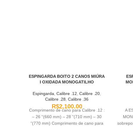
ESPINGARDA BOITO 2 CANOS MIÚRA
ES
I OXIDADA MONOGATILHO
MO
Espingarda
,
Calibre .12
,
Calibre .20
,
Calibre .28
,
Calibre .36
R$
2,100.00
Comprimento de cano para Calibre .12 :
A E
– 26 “(660 mm) – 28 “(710 mm) – 30
MONO
“(770 mm) Comprimento de cano para
sobrepos
Calibre .20 : – 28 “(710 mm) – 20 “(508
é a 