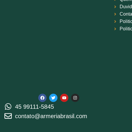
Duvid
Conta
Polit
Polit
45 99111-5845
contato@armeriabrasil.com