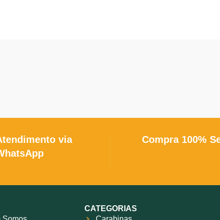
sobrepostos
com acionament
postos fabricada no Brasil. É
único gatilho
, projetada par
a intensamente por aqueles
tiro esportivo
. Ela comb
res e atiradores que preferem,
acabamento
Super Luxo
com 
hábito, usar dois gatilhos. As
de boa qualidade e receptácul
dicionais características de
com gravações, oferecen
penho e qualidade que deram
mecanismo confiável, ma
a aos produtos BOITO são
tradicional e robustez típi
contradas nesta excelente
espingardas Boito
. É uma 
garda: Extrator de dupla ação;
clássica para quem busca uma
s retráteis; Choque cambiável
canos duplos com estética ref
para cal. 12, 20 e 28.
desempenho sólido no campo
estande de tiro.
Atendimento via
Compra 100% S
WhatsApp
CATEGORIAS
 Somos
Carabinas