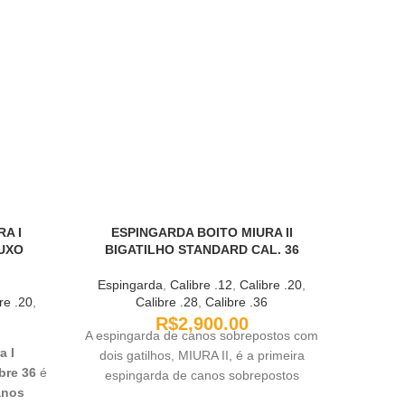
A I
ESPINGARDA BOITO MIURA II
Esping
UXO
BIGATILHO STANDARD CAL. 36
Espingarda
,
Calibre .12
,
Calibre .20
,
re .20
,
Calibre .28
,
Calibre .36
A Espin
R$
2,900.00
A espingarda de canos sobrepostos com
12, é 
a I
dois gatilhos, MIURA II, é a primeira
defesa r
bre 36
é
espingarda de canos sobrepostos
insup
anos
fabricada no Brasil. É usada
confiab