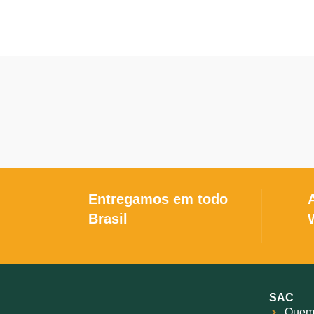
mm) Comprimento de cano para Calibre
sobre
.28 : – 26 “(660 mm) -Comprimento de
usad
cano para Calibre .36 : – 26 “(660 mm)
caçado
Arma de 02 canos sobrepostos
por 
Acabamento : cano e bloco oxidados
tra
(pretos) Coronha e telha em Madeira de
desem
Lei Arma com um único gatilho Extrator
fam
de dupla ação , agulhas retráteis e
en
sistema de disparo por inércia. A arma
espin
sempre tem o mesmo calibre nos dois
Agulha
canos
Entregamos em todo
Brasil
SAC
Quem