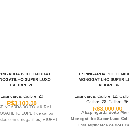
PINGARDA BOITO MIURA I
ESPINGARDA BOITO MIUR
NOGATILHO SUPER LUXO
MONOGATILHO SUPER L
CALIBRE 20
CALIBRE 36
Espingarda
,
Calibre .20
Espingarda
,
Calibre .12
,
Calib
Calibre .28
,
Calibre .36
R$
3,100.00
SPINGARDA BOITO MIURA I
R$
3,000.00
A
Espingarda Boito Miur
GATILHO SUPER de canos
Monogatilho Super Luxo Cali
tos com dois gatilhos, MIURA I,
uma espingarda de
dois c
primeira espingarda de canos