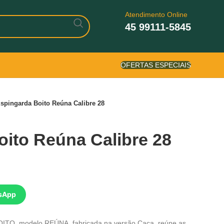
Atendimento Online
45 99111-5845
OFERTAS ESPECIAIS
spingarda Boito Reúna Calibre 28
ito Reúna Calibre 28
sApp
OITO, modelo REÚNA, fabricada na versão Caça, reúne as