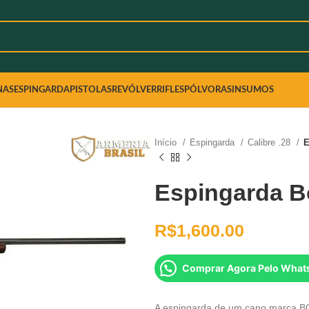
NAS
ESPINGARDA
PISTOLAS
REVÓLVER
RIFLES
PÓLVORAS
INSUMOS
Início
Espingarda
Calibre .28
E
Espingarda Bo
R$
1,600.00
Comprar Agora Pelo What
A espingarda de um cano marca B