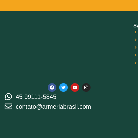
S
45 99111-5845
contato@armeriabrasil.com