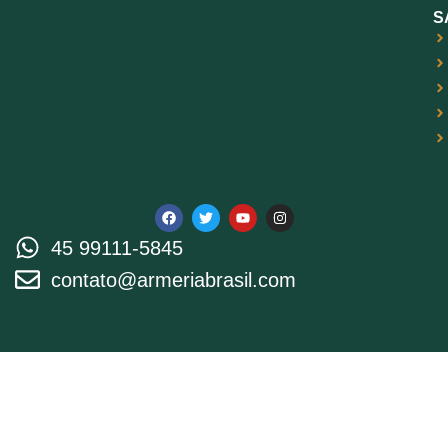
S
45 99111-5845
contato@armeriabrasil.com