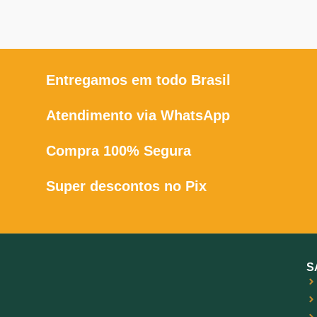
do tambor.
v
oferece qualidade, precisão e
segurança. Ideal para os
amantes de armas de fogo, o
T
Taurus RT 85S é uma escolha
es
confiável e eficiente.
Entregamos em todo Brasil
Atendimento via WhatsApp
Compra 100% Segura
Super descontos no Pix
S