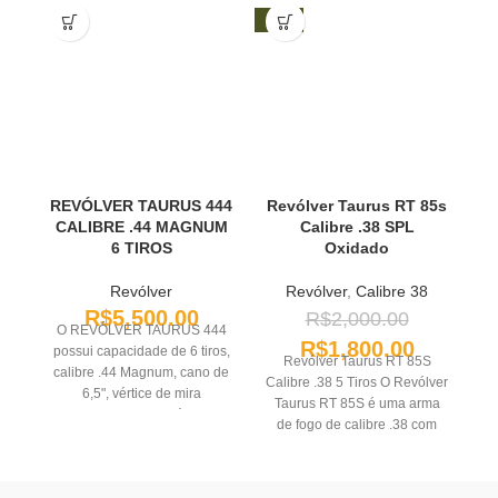
-10%
REVÓLVER TAURUS 444
Revólver Taurus RT 85s
R
CALIBRE .44 MAGNUM
Calibre .38 SPL
6 TIROS
Oxidado
Revólver
Revólver
,
Calibre 38
R$
5,500.00
R$
2,000.00
O REVÓLVER TAURUS 444
R$
1,800.00
possui capacidade de 6 tiros,
Revólver Taurus RT 85S
calibre .44 Magnum, cano de
Calibre .38 5 Tiros O Revólver
6,5", vértice de mira
A
Taurus RT 85S é uma arma
totalmente regulável,
de
de fogo de calibre .38 com
compensador de recuo
pa
capacidade para 5 tiros.
integrado ao cano e possui
Fabricado pela renomada
duplo sistema de trancamento
co
marca Taurus, esse revólver